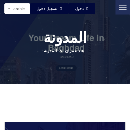
دخول
تسجيل دخول
arabic
المدونة
هند عمران
المدونة