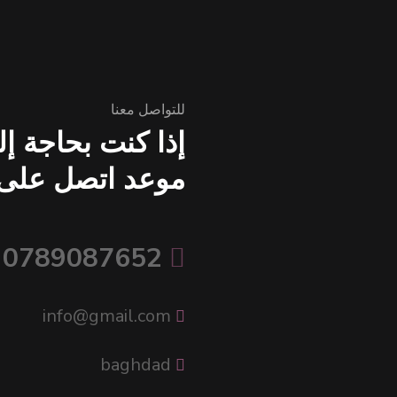
للتواصل معنا
إذا كنت بحاجة إ
موعد اتصل على ال
0789087652
info@gmail.com
baghdad