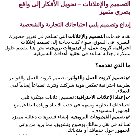
التصميم والإعلانات – تحويل الأفكار إلى واقع
بصري متميز
إبداع وتصميم يلبي احتياجاتك التجارية والشخصية
نقدم خدمات
التصميم والإعلانات
التي تساهم في تعزيز حضورك
البصري في السوق، سواء كنت بحاجة إلى تصميم
إعلانات
احترافية
،
كروت عمل
، أو
فيديوهات ترويجية
، نحن هنا لتقديم حلول
مبتكرة وجذابة تساعد في تحقيق أهدافك التسويقية.
ما الذي نقدمه؟
✔️
تصميم كروت العمل والفواتير
: تصميم كروت العمل والفواتير
بطريقة احترافية تعكس هوية شركتك وتترك انطباعاً إيجابياً لدى
العملاء.
✔️
إعداد الإعلانات الاحترافية
: تصميم إعلانات مبتكرة تلبي
احتياجاتك التجارية وتسهم في جذب الانتباه وزيادة التفاعل مع
الجمهور المستهدف.
✔️
تصميم الفيديوهات الترويجية
: إنشاء فيديوهات دعائية مميزة
تساعد في نقل رسالتك بوضوح وتشويق، مما يزيد من وعي
الجمهور حول خدماتك أو منتجاتك.